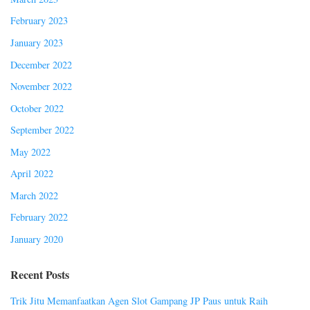
February 2023
January 2023
December 2022
November 2022
October 2022
September 2022
May 2022
April 2022
March 2022
February 2022
January 2020
Recent Posts
Trik Jitu Memanfaatkan Agen Slot Gampang JP Paus untuk Raih