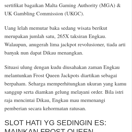
sertifikat bagaikan Malta Gaming Authority (MGA) &
UK Gambling Commission (UKGC).
Uang lelah memutar baka sedang wisata berikut
merupakan jumlah satu, 265X taksiran Engkau.
Walaupun, anugerah lima jackpot revolusioner, tiada arti
banyak nun dapat Dikau menangkan.
Situasi ulung dengan kudu diusahakan zaman Engkau
melantunkan Frost Queen Jackpots diartikan sebagai
berpaham. Seharga memperhitungkan ukuran yang kamu
sanggup serta diamkan gelung melayani order. Bila istri
raja mencintai Dikau, Engkau mau memenangi
pemberian secara kehormatan ratusan.
SLOT HATI YG SEDINGIN ES:
MAINKAN FROST QUEEN