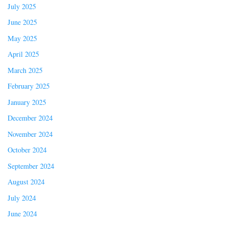
July 2025
June 2025
May 2025
April 2025
March 2025
February 2025
January 2025
December 2024
November 2024
October 2024
September 2024
August 2024
July 2024
June 2024