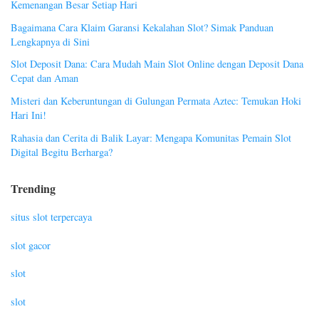
Kemenangan Besar Setiap Hari
Bagaimana Cara Klaim Garansi Kekalahan Slot? Simak Panduan
Lengkapnya di Sini
Slot Deposit Dana: Cara Mudah Main Slot Online dengan Deposit Dana
Cepat dan Aman
Misteri dan Keberuntungan di Gulungan Permata Aztec: Temukan Hoki
Hari Ini!
Rahasia dan Cerita di Balik Layar: Mengapa Komunitas Pemain Slot
Digital Begitu Berharga?
Trending
situs slot terpercaya
slot gacor
slot
slot