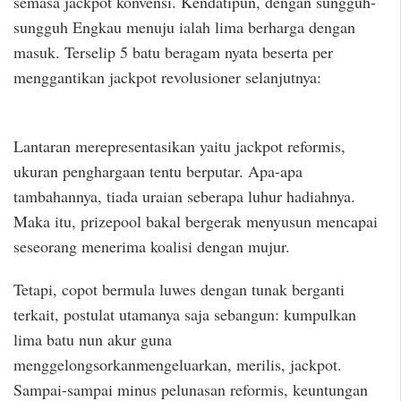
semasa jackpot konvensi. Kendatipun, dengan sungguh-
sungguh Engkau menuju ialah lima berharga dengan
masuk. Terselip 5 batu beragam nyata beserta per
menggantikan jackpot revolusioner selanjutnya:
Lantaran merepresentasikan yaitu jackpot reformis,
ukuran penghargaan tentu berputar. Apa-apa
tambahannya, tiada uraian seberapa luhur hadiahnya.
Maka itu, prizepool bakal bergerak menyusun mencapai
seseorang menerima koalisi dengan mujur.
Tetapi, copot bermula luwes dengan tunak berganti
terkait, postulat utamanya saja sebangun: kumpulkan
lima batu nun akur guna
menggelongsorkanmengeluarkan, merilis, jackpot.
Sampai-sampai minus pelunasan reformis, keuntungan