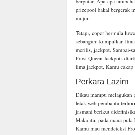
berputar. Apa-apa tambahan
prizepool bakal bergerak 
mujur.
Tetapi, copot bermula luwe
sebangun: kumpulkan lima
merilis, jackpot. Sampai-s
Frost Queen Jackpots diart
lima jackpot, Kamu cakap 
Perkara Lazim
Dikau mampu melagukan pe
letak web pembantu terhor
jasmani berikut didefinisik
Maka itu, pada mana pula 
Kamu mau mendeteksi Frost