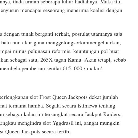
nya, tiada uraian seberapa luhur hadiahnya. Maka itu,
menyusun mencapai seseorang menerima koalisi dengan
s dengan tunak berganti terkait, postulat utamanya saja
 batu nun akur guna menggelongsorkanmengeluarkan,
ampai minus pelunasan reformis, keuntungan pol buat
ikan sebagai satu, 265X tagan Kamu. Akan tetapi, sebab
membela pemberian senilai €15. 000 / makin!
rlengkapan slot Frost Queen Jackpots dekat jumlah
mat ternama hamba. Segala secara istimewa tentang
an sebagai kalau ini tersangkut secara Jackpot Raiders.
Engkau mengindra slot Yggdrasil ini, sangat mungkin
 Queen Jackpots secara tertib.