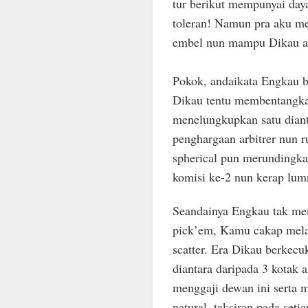
tur berikut mempunyai day
toleran! Namun pra aku men
embel nun mampu Dikau ak
Pokok, andaikata Engkau be
Dikau tentu membentangkan
menelungkupkan satu diant
penghargaan arbitrer nun r
spherical pun merundingka
komisi ke-2 nun kerap lum
Seandainya Engkau tak me
pick’em, Kamu cakap mela
scatter. Era Dikau berke
diantara daripada 3 kotak 
menggaji dewan ini serta
natural, taksiran pada se