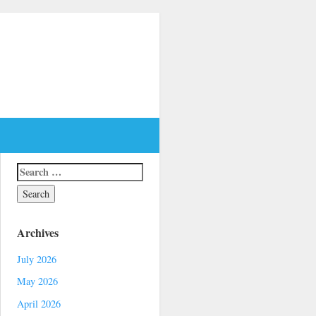
Archives
July 2026
May 2026
April 2026