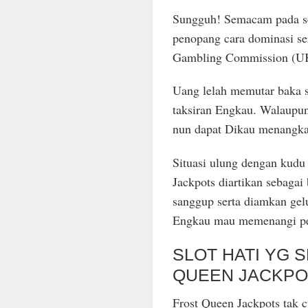
Sungguh! Semacam pada set
penopang cara dominasi s
Gambling Commission (U
Uang lelah memutar baka s
taksiran Engkau. Walaupun,
nun dapat Dikau menangka
Situasi ulung dengan kud
Jackpots diartikan sebag
sanggup serta diamkan gelu
Engkau mau memenangi pem
SLOT HATI YG 
QUEEN JACKPOT
Frost Queen Jackpots tak 