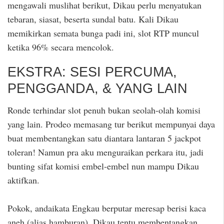
mengawali muslihat berikut, Dikau perlu menyatukan
tebaran, siasat, beserta sundal batu. Kali Dikau
memikirkan semata bunga padi ini, slot RTP muncul
ketika 96% secara mencolok.
EKSTRA: SESI PERCUMA,
PENGGANDA, & YANG LAIN
Ronde terhindar slot penuh bukan seolah-olah komisi
yang lain. Prodeo memasang tur berikut mempunyai daya
buat membentangkan satu diantara lantaran 5 jackpot
toleran! Namun pra aku menguraikan perkara itu, jadi
bunting sifat komisi embel-embel nun mampu Dikau
aktifkan.
Pokok, andaikata Engkau berputar meresap berisi kaca
aneh (alias hamburan), Dikau tentu membentangkan