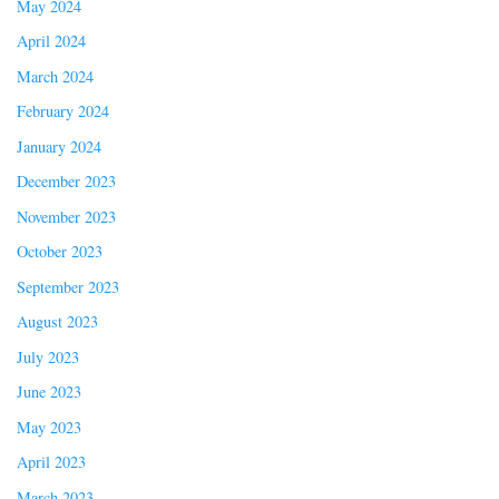
May 2024
April 2024
March 2024
February 2024
January 2024
December 2023
November 2023
October 2023
September 2023
August 2023
July 2023
June 2023
May 2023
April 2023
March 2023