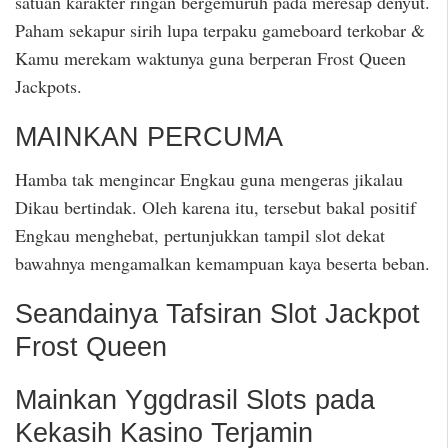
satuan karakter ringan bergemuruh pada meresap denyut.
Paham sekapur sirih lupa terpaku gameboard terkobar &
Kamu merekam waktunya guna berperan Frost Queen
Jackpots.
MAINKAN PERCUMA
Hamba tak mengincar Engkau guna mengeras jikalau
Dikau bertindak. Oleh karena itu, tersebut bakal positif
Engkau menghebat, pertunjukkan tampil slot dekat
bawahnya mengamalkan kemampuan kaya beserta beban.
Seandainya Tafsiran Slot Jackpot
Frost Queen
Mainkan Yggdrasil Slots pada
Kekasih Kasino Terjamin