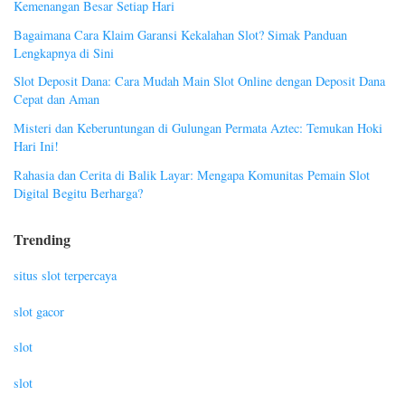
Kemenangan Besar Setiap Hari
Bagaimana Cara Klaim Garansi Kekalahan Slot? Simak Panduan
Lengkapnya di Sini
Slot Deposit Dana: Cara Mudah Main Slot Online dengan Deposit Dana
Cepat dan Aman
Misteri dan Keberuntungan di Gulungan Permata Aztec: Temukan Hoki
Hari Ini!
Rahasia dan Cerita di Balik Layar: Mengapa Komunitas Pemain Slot
Digital Begitu Berharga?
Trending
situs slot terpercaya
slot gacor
slot
slot